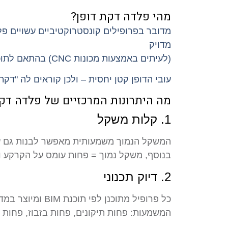
מהי פלדה דקת דופן?
מדובר בפרופילים קונסטרוקטיביים עשויים פל
מדויק
(לעיתים באמצעות מכונות CNC) בהתאם לתוכנית של המבנה.
עובי הדופן קטן יחסית – ולכן קוראים לה "דק
מה היתרונות המרכזיים של פלדה דקת
1. קלות משקל
המשקל הנמוך משמעותית מאפשר לבנות גם על ג
בנוסף, משקל נמוך = פחות עומס על הקרקע וי
2. דיוק תכנוני
כל פרופיל מתוכנן לפי תוכנת BIM ומיוצר במדויק – אין מקום לטעויות או סטיות. מה שמתוכנן – זה מה שנבנה.
המשמעות: פחות תיקונים, פחות בזבוז, פחות ע